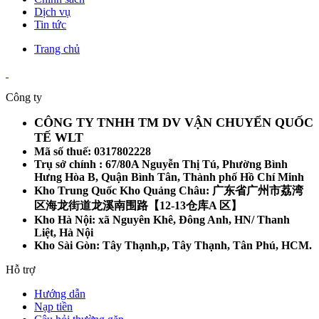
Dịch vụ
Tin tức
Trang chủ
Công ty
CÔNG TY TNHH TM DV VẬN CHUYỂN QUỐC
TẾ WLT
Mã số thuế: 0317802228
Trụ sở chính : 67/80A Nguyễn Thị Tú, Phường Bình
Hưng Hòa B, Quận Bình Tân, Thành phố Hồ Chí Minh
Kho Trung Quốc Kho Quảng Châu: 广东省广州市荔湾
区海龙街道龙溪南围路【12-13仓库A 区】
Kho Hà Nội: xã Nguyên Khê, Đông Anh, HN/ Thanh
Liệt, Hà Nội
Kho Sài Gòn: Tây Thạnh,p, Tây Thạnh, Tân Phú, HCM.
Hỗ trợ
Hướng dẫn
Nạp tiền