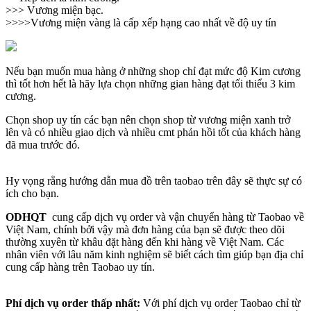
>>> Vương miện bạc.
>>>>Vương miện vàng là cấp xếp hạng cao nhất về độ uy tín
Nếu bạn muốn mua hàng ở những shop chỉ đạt mức độ Kim cương
thì tốt hơn hết là hãy lựa chọn những gian hàng đạt tối thiểu 3 kim
cương.
Chọn shop uy tín các bạn nên chọn shop từ vương miện xanh trở
lên và có nhiều giao dịch và nhiều cmt phản hồi tốt của khách hàng
đã mua trước đó.
Hy vọng rằng hướng dẫn mua đồ trên taobao trên đây sẽ thực sự có
ích cho bạn.
ODHQT
cung cấp dịch vụ order và vận chuyển hàng từ Taobao về
Việt Nam, chính bởi vậy mà đơn hàng của bạn sẽ được theo dõi
thường xuyên từ khâu đặt hàng đến khi hàng về Việt Nam. Các
nhân viên với lâu năm kinh nghiệm sẽ biết cách tìm giúp bạn địa chỉ
cung cấp hàng trên Taobao uy tín.
Phí dịch vụ order thấp nhất:
Với phí dịch vụ order Taobao chỉ từ