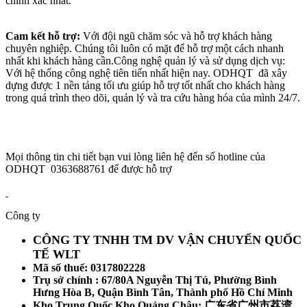
chính xác nhất.
Cam kết hỗ trợ:
Với đội ngũ chăm sóc và hỗ trợ khách hàng
chuyên nghiệp. Chúng tôi luôn có mặt để hỗ trợ một cách nhanh
nhất khi khách hàng cần.Công nghệ quản lý và sử dụng dịch vụ:
Với hệ thống công nghệ tiên tiến nhất hiện nay. ODHQT đã xây
dựng được 1 nền tảng tối ưu giúp hỗ trợ tốt nhất cho khách hàng
trong quá trình theo dõi, quản lý và tra cứu hàng hóa của mình 24/7.
Mọi thông tin chi tiết bạn vui lòng liên hệ đến số hotline của
ODHQT 0363688761 để được hỗ trợ
Công ty
CÔNG TY TNHH TM DV VẬN CHUYỂN QUỐC
TẾ WLT
Mã số thuế: 0317802228
Trụ sở chính : 67/80A Nguyễn Thị Tú, Phường Bình
Hưng Hòa B, Quận Bình Tân, Thành phố Hồ Chí Minh
Kho Trung Quốc Kho Quảng Châu: 广东省广州市荔湾