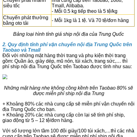
Chuyển phát nhanh
nhà cung cấp trên Taobao, 1688,
siêu tốc
Tmall, Alibaba.
- Mỗi 0.5 kg tiếp theo là 5 tệ/kg
Chuyển phát thường
- Mỗi 1kg là 1 tệ. Và 70 tệ/đơn hàng
bằng oto tải
Bảng loại hình tính giá ship nội địa của Trung Quốc
2.
Quy định tính phí vận chuyển nội địa Trung Quốc trên
Taobao và Tmall
Đối với những mặt hàng thời trang và phụ kiện thời trang
gồm: Quần áo, giày dép, mũ nón, túi xách, trang sức,… thì
phí ship nội địa Trung Quốc trên Taobao được tính như sau:
Những mặt hàng nhẹ không cồng kềnh trên Taobao 80% sẽ
được miễn phí ship nội địa Trung
+ Khoảng 80% các nhà cung cấp sẽ miễn phí vận chuyển nội
địa Trung Quốc cho bạn.
+ Khoảng 20% các nhà cung cấp còn lại sẽ tính phí ship,
giao động từ 5 – 12 tệ/đơn hàng.
Với số lượng lớn tầm 100 đôi giày/100 túi xách,…thì các nhà
cung cấp trên Taobao sẽ được miễn phí phí ship nội địa