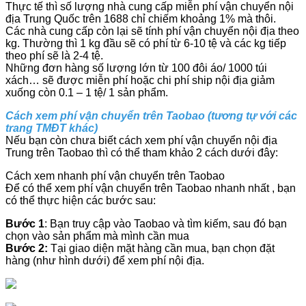
Thực tế thì số lượng nhà cung cấp miễn phí vận chuyển nội
địa Trung Quốc trên 1688 chỉ chiếm khoảng 1% mà thôi.
Các nhà cung cấp còn lại sẽ tính phí vận chuyển nội địa theo
kg. Thường thì 1 kg đầu sẽ có phí từ 6-10 tệ và các kg tiếp
theo phí sẽ là 2-4 tệ.
Những đơn hàng số lượng lớn từ 100 đôi áo/ 1000 túi
xách… sẽ được miễn phí hoặc chi phí ship nội địa giảm
xuống còn 0.1 – 1 tệ/ 1 sản phẩm.
Cách xem phí vận chuyển trên Taobao (tương tự với các
trang TMĐT khác)
Nếu bạn còn chưa biết cách xem phí vận chuyển nội địa
Trung trên Taobao thì có thể tham khảo 2 cách dưới đây:
Cách xem nhanh phí vận chuyển trên Taobao
Để có thể xem phí vận chuyển trên Taobao nhanh nhất , bạn
có thể thực hiện các bước sau:
Bước 1
: Bạn truy cập vào Taobao và tìm kiếm, sau đó bạn
chọn vào sản phẩm mà mình cần mua
Bước 2:
Tại giao diện mặt hàng cần mua, bạn chọn đặt
hàng (như hình dưới) để xem phí nội địa.