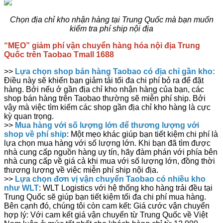
Chọn địa chỉ kho nhận hàng tại Trung Quốc mà bạn muốn
kiểm tra phí ship nội địa
“MẸO” giảm phí vận chuyển hàng hóa nội địa Trung
Quốc trên Taobao Tmall 1688
>>
Lựa chọn shop bán hàng Taobao có địa chỉ gần kho:
Điều này sẽ khiến bạn giảm tải tối đa chi phí bỏ ra để đặt
hàng. Bởi nếu ở gần địa chỉ kho nhận hàng của bạn, các
shop bán hàng trên Taobao thường sẽ miễn phí ship. Bởi
vậy mà việc tìm kiếm các shop gần địa chỉ kho hàng là cực
kỳ quan trọng.
>>
Mua hàng với số lượng lớn để thương lượng với
shop về phí ship
: Một mẹo khác giúp bạn tiết kiệm chi phí là
lựa chọn mua hàng với số lượng lớn. Khi bạn đã tìm được
nhà cung cấp nguồn hàng uy tín, hãy đàm phán với phía bên
nhà cung cấp về giá cả khi mua với số lượng lớn, đồng thời
thương lượng về việc miễn phí ship nội địa.
>>
Lựa chọn đơn vị vận chuyển Taobao có nhiều kho
như WLT
: WLT Logistics với hệ thống kho hàng trải đều tại
Trung Quốc sẽ giúp bạn tiết kiệm tối đa chi phí mua hàng.
Bên cạnh đó, chúng tôi còn cam kết: Giá cước vận chuyển
hợp lý: Với cam kết giá vận chuyển từ Trung Quốc về Việt