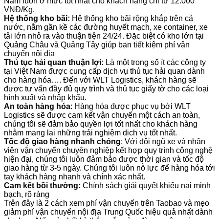
Nam luôn ở mức tốt nhất cho khách hàng chỉ từ 12.000
VNĐ/Kg.
Hệ thống kho bãi:
Hệ thống kho bãi rộng khắp trên cả
nước, nằm gần kề các đường huyết mạch, xe container, xe
tải lớn nhỏ ra vào thuận tiện 24/24. Đặc biệt có kho lớn tại
Quảng Châu và Quảng Tây giúp bạn tiết kiệm phí vận
chuyển nội địa
Thủ tục hải quan thuận lợi:
Là một trong số ít các công ty
tại Việt Nam được cung cấp dịch vụ thủ tục hải quan dành
cho hàng hóa…. Đến với WLT Logistics, khách hàng sẽ
được tư vấn đầy đủ quy trình và thủ tục giấy tờ cho các loại
hình xuất và nhập khẩu.
An toàn hàng hóa
: Hàng hóa được phục vụ bởi WLT
Logistics sẽ được cam kết vận chuyển một cách an toàn,
chúng tôi sẽ đảm bảo quyền lợi tốt nhất cho khách hàng
nhằm mang lại những trải nghiệm dịch vụ tốt nhất.
Tốc độ giao hàng nhanh chóng
: Với đội ngũ xe và nhân
viên vận chuyển chuyên nghiệp kết hợp quy trình công nghệ
hiện đại, chúng tôi luôn đảm bảo được thời gian và tốc độ
giao hàng từ 3-5 ngày. Chúng tôi luôn nỗ lực để hàng hóa tới
tay khách hàng nhanh và chính xác nhất.
Cam kết bồi thường:
Chính sách giải quyết khiếu nại minh
bạch, rõ ràng
Trên đây là 2 cách xem phí vận chuyển trên Taobao và mẹo
giảm phí vận chuyển nội địa Trung Quốc hiệu quả nhất dành