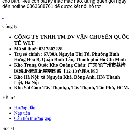
cho bạn. Nếu còn bất kỳ thắc mắc nào, đừng quên gọi ngay
đến hotline 0363688761 để được kết nối hỗ trợ
Công ty
CÔNG TY TNHH TM DV VẬN CHUYỂN QUỐC
TẾ WLT
Mã số thuế: 0317802228
Trụ sở chính : 67/80A Nguyễn Thị Tú, Phường Bình
Hưng Hòa B, Quận Bình Tân, Thành phố Hồ Chí Minh
Kho Trung Quốc Kho Quảng Châu: 广东省广州市荔湾
区海龙街道龙溪南围路【12-13仓库A 区】
Kho Hà Nội: xã Nguyên Khê, Đông Anh, HN/ Thanh
Liệt, Hà Nội
Kho Sài Gòn: Tây Thạnh,p, Tây Thạnh, Tân Phú, HCM.
Hỗ trợ
Hướng dẫn
Nạp tiền
Câu hỏi thường gặp
Social