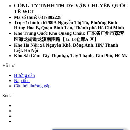
CÔNG TY TNHH TM DV VẬN CHUYỂN QUỐC
TẾ WLT
Mã số thuế: 0317802228
Trụ sở chính : 67/80A Nguyễn Thị Tú, Phường Bình
Hưng Hòa B, Quận Bình Tân, Thành phố Hồ Chí Minh
Kho Trung Quốc Kho Quảng Châu: 广东省广州市荔湾
区海龙街道龙溪南围路【12-13仓库A 区】
Kho Hà Nội: xã Nguyên Khê, Đông Anh, HN/ Thanh
Liệt, Hà Nội
Kho Sài Gòn: Tây Thạnh,p, Tây Thạnh, Tân Phú, HCM.
Hỗ trợ
Hướng dẫn
Nạp tiền
Câu hỏi thường gặp
Social