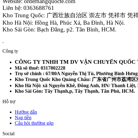
Website: orderhangquocte.com
Liên hệ: 0363688761
Kho Trung Quốc: 广西壮族自治区 崇左市 凭祥市
Kho Hà Nội: Hồng Hà, Phúc Xá, Ba Đình, Hà Nội.
Kho Sài Gòn: Bạch Đằng, p2. Tân Bình, HCM.
Công ty
CÔNG TY TNHH TM DV VẬN CHUYỂN QUỐC 
Mã số thuế: 0317802228
Trụ sở chính : 67/80A Nguyễn Thị Tú, Phường Bình Hưn
Kho Trung Quốc Kho Quảng Châu: 广东省广州
Kho Hà Nội: xã Nguyên Khê, Đông Anh, HN/ Thanh Liệt,
Kho Sài Gòn: Tây Thạnh,p, Tây Thạnh, Tân Phú, HCM.
Hỗ trợ
Hướng dẫn
Nạp tiền
Câu hỏi thường gặp
Social