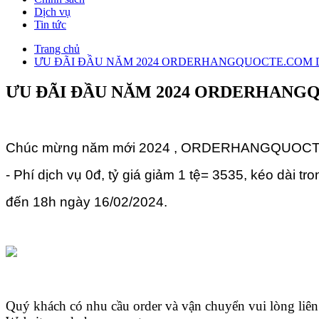
Dịch vụ
Tin tức
Trang chủ
ƯU ĐÃI ĐẦU NĂM 2024 ORDERHANGQUOCTE.COM
ƯU ĐÃI ĐẦU NĂM 2024 ORDERHAN
Chúc mừng năm mới 2024 , ORDERHANGQUOCTE.COM 
- Phí dịch vụ 0đ, tỷ giá giảm 1 tệ= 3535, kéo dài t
đến 18h ngày 1
6
/02/20
24.
Quý khách có nhu cầu order và vận chuyển vui lòng liên