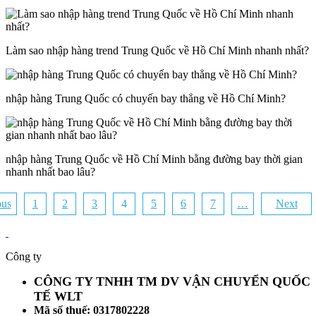
Làm sao nhập hàng trend Trung Quốc về Hồ Chí Minh nhanh nhất?
nhập hàng Trung Quốc có chuyến bay thẳng về Hồ Chí Minh?
nhập hàng Trung Quốc về Hồ Chí Minh bằng đường bay thời gian
nhanh nhất bao lâu?
ous
1
2
3
4
5
6
7
…
Next
Công ty
CÔNG TY TNHH TM DV VẬN CHUYỂN QUỐC
TẾ WLT
Mã số thuế: 0317802228